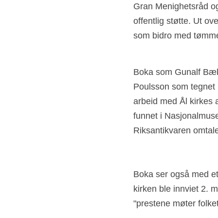
Gran Menighetsråd og 
offentlig støtte. Ut o
som bidro med tømme
Boka som Gunalf Bække
Poulsson som tegnet k
arbeid med Ål kirkes a
funnet i Nasjonalmusee
Riksantikvaren omtaler
Boka ser også med et 
kirken ble innviet 2. 
"prestene møter folket"