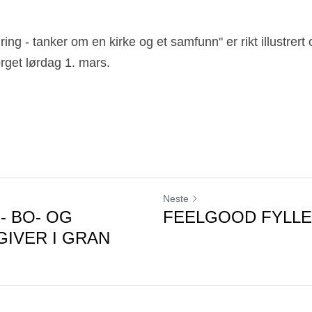
ng - tanker om en kirke og et samfunn" er rikt illustrert o
get lørdag 1. mars.  
Neste
 - BO- OG
FEELGOOD FYLLE
IVER I GRAN