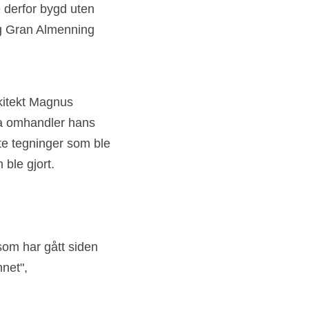
derfor bygd uten 
ig Gran Almenning 
kitekt Magnus 
a omhandler hans 
te tegninger som ble 
ble gjort. 
om har gått siden 
nnet",