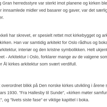
Gran herredsstyre var sterkt imot planene og kirken ble 
ver innsamlede midler ved basarer og gaver, var det særl
r.
li har skrevet, er spesielt rettet mot kirkebygget og ar
irken. Han var samtidig arkitekt for Oslo rådhus og bok
rkitektur, interiør og den kristne symbolikken. Helt ukjen
t - Arkitektur i Oslo, forklarer mange av de valgene som 
 Ål kirkes arkitektur som svært verdifull.
overordnet blikk på Den norske kirkes utvikling i årene s
mars 1930. "Fra Hallesby til Sunde", «kirken møter samfu
, og "livets siste fase" er viktige kapittel i boka. 