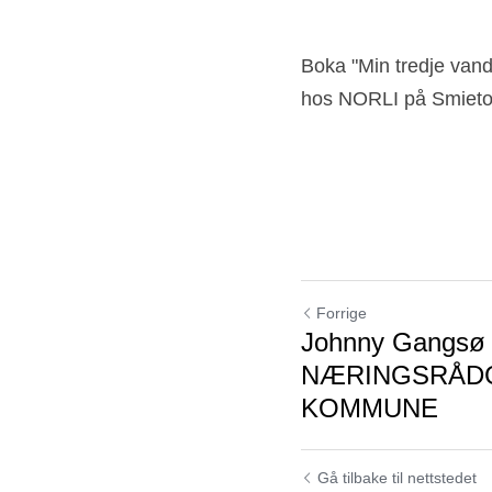
Boka "Min tredje vandri
hos NORLI på Smietor
Forrige
Johnny Gangsø
NÆRINGSRÅDG
KOMMUNE
Gå tilbake til nettstedet