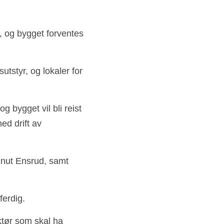
, og bygget forventes 
utstyr, og lokaler for 
g bygget vil bli reist 
d drift av 
nut Ensrud, samt 
ferdig. 
ktør som skal ha 