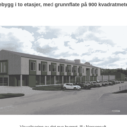
ebygg i to etasjer, me
d 
grunnflate på 900 kvadratmet
Visualisering av det nye bygget. Ill.: Norconsult 