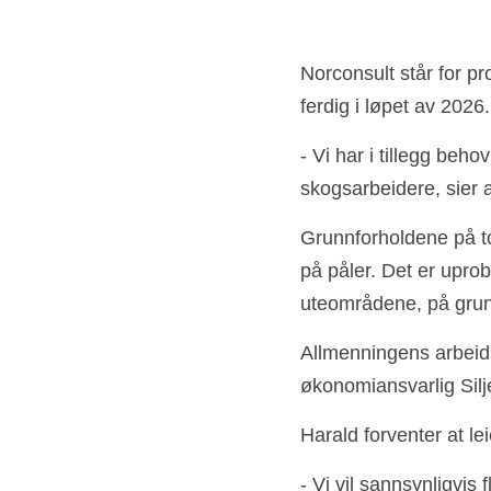
Norconsult står for pr
ferdig i løpet av 2026.
- Vi har i tillegg beho
skogsarbeidere, sier
Grunnforholdene på tomt
på påler. Det er uprob
uteområdene, på grunn
Allmenningens arbeids
økonomiansvarlig Sil
Harald forventer at le
- Vi vil sannsynligvis 