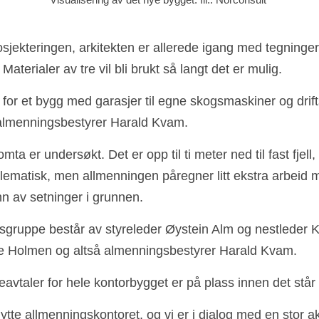
osjekteringen, arkitekten er allerede igang med tegninger
 Materialer av tre vil bli brukt så langt det er mulig. 
v for et bygg med garasjer til egne skogsmaskiner og drifts
 almenningsbestyrer Harald Kvam. 
a er undersøkt. Det er opp til ti meter ned til fast fjell, o
lematisk, men allmenningen påregner litt ekstra arbeid me
 av setninger i grunnen. 
gruppe består av styreleder Øystein Alm og nestleder K
je Holmen og altså almenningsbestyrer Harald Kvam. 
ieavtaler for hele kontorbygget er på plass innen det står 
flytte allmenningskontoret, og vi er i dialog med en stor a