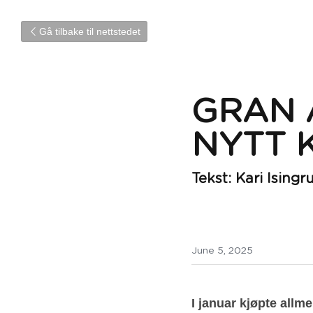
Gå tilbake til nettstedet
GRAN 
NYTT 
Tekst: Kari Isingru
June 5, 2025
I januar kjøpte allm