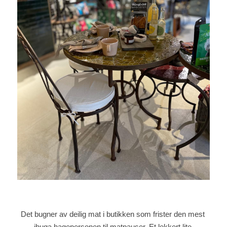
Det bugner av deilig mat i butikken som frister den mest 
ihuga hagepersonen til matpauser. Et lekkert lite 