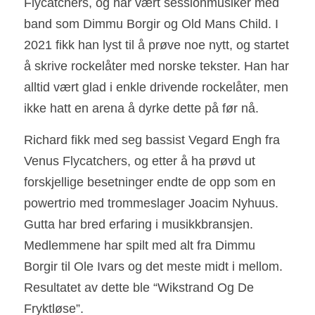
Flycatchers, og har vært sessionmusiker med 
band som Dimmu Borgir og Old Mans Child. I 
2021 fikk han lyst til å prøve noe nytt, og startet 
å skrive rockelåter med norske tekster. Han har 
alltid vært glad i enkle drivende rockelåter, men 
ikke hatt en arena å dyrke dette på før nå.
Richard fikk med seg bassist Vegard Engh fra 
Venus Flycatchers, og etter å ha prøvd ut 
forskjellige besetninger endte de opp som en 
powertrio med trommeslager Joacim Nyhuus. 
Gutta har bred erfaring i musikkbransjen. 
Medlemmene har spilt med alt fra Dimmu 
Borgir til Ole Ivars og det meste midt i mellom. 
Resultatet av dette ble “Wikstrand Og De 
Fryktløse”.