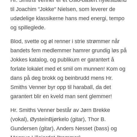
Hr. Smiths Venner er et Oslo-basert hyllestband 
til Joachim "Jokke" Nielsen, som leverer de 
udødelige klassikerne hans med energi, tempo 
og spilleglede.
Blod, svette og øl renner i strie strømmer når 
bandets fem medlemmer hamrer grundig løs på 
Jokkes katalog, og publikum er garantert å 
forlate lokalet med et smil om munnen! Kom og 
dans på deg brokk og beinbrudd mens Hr. 
Smiths Venner byr opp til haraball, da det 
garantert blir en kveld man sent glemmer!
Hr. Smiths Venner består av Jørn Brekke 
(vokal), ØysteinBjørkelo (gitar), Thor B. 
Gundersen (gitar), Anders Nesset (bass) og 