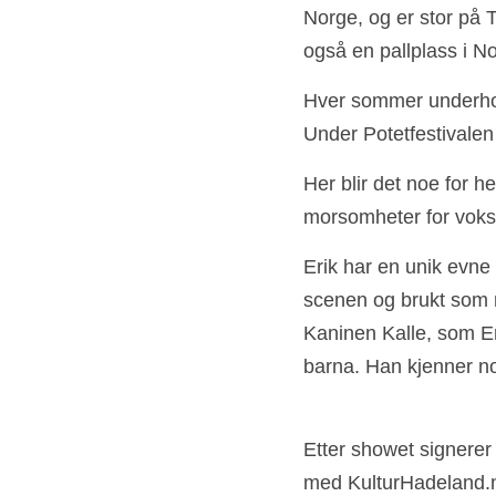
Norge, og er stor på 
også en pallplass i N
Hver sommer underhold
Under Potetfestivalen 
Her blir det noe for h
morsomheter for voks
Erik har en unik evne
scenen og brukt som 
Kaninen Kalle, som Eri
barna. Han kjenner n
Etter showet signerer 
med KulturHadeland.no,