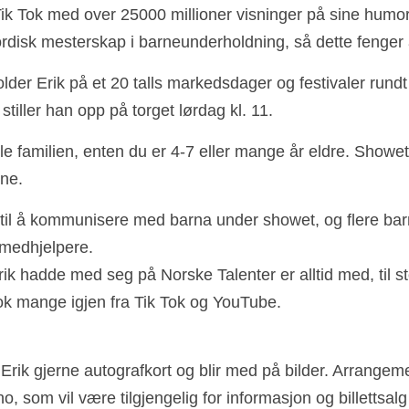
Tik Tok med over 25000 millioner visninger på sine humor
ordisk mesterskap i barneunderholdning, så dette fenger a
er Erik på et 20 talls markedsdager og festivaler rundt 
stiller han opp på torget lørdag kl. 11. 
ele familien, enten du er 4-7 eller mange år eldre. Showe
ne. 
 til å kommunisere med barna under showet, og flere barn 
medhjelpere.
k hadde med seg på Norske Talenter er alltid med, til sto
ok mange igjen fra Tik Tok og YouTube.
Erik gjerne autografkort og blir med på bilder. Arrangeme
 som vil være tilgjengelig for informasjon og billettsalg 