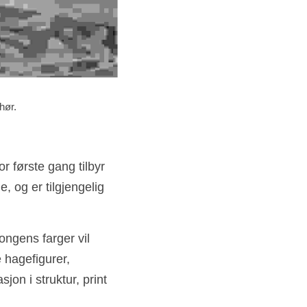
hør. 
 første gang tilbyr 
 og er tilgjengelig 
ngens farger vil 
 hagefigurer, 
jon i struktur, print 