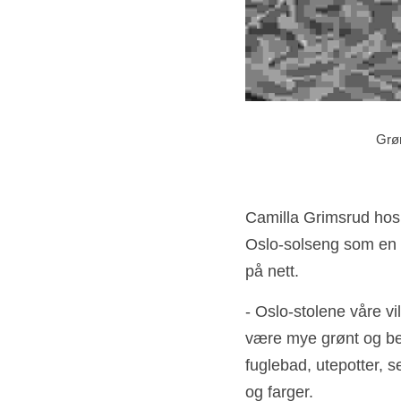
Grøn
Camilla Grimsrud hos N
Oslo-solseng som en ut
på nett. 
- Oslo-stolene våre vi
være mye grønt og beig
fuglebad, utepotter, se
og farger.