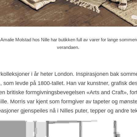
Amalie Molstad hos Nille har butikken full av varer for lange sommerd
verandaen. 
kolleksjoner i år heter London. Inspirasjonen bak somme
s, som levde på 1800-tallet. Han var kunstner, grafisk de
den britiske formgivningsbevegelsen «Arts and Craft», fort
lle. Morris var kjent som formgiver av tapeter og mønste
asjoner gjenspeiles nå i Nilles puter, tepper og andre teks