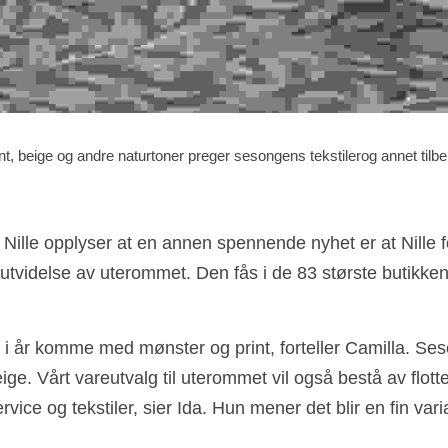
t, beige og andre naturtoner preger sesongens tekstilerog annet tilbe
ille opplyser at en annen spennende nyhet er at Nille for
videlse av uterommet. Den fås i de 83 største butikkene,
l i år komme med mønster og print, forteller Camilla. Seso
e. Vårt vareutvalg til uterommet vil også bestå av flotte
rvice og tekstiler, sier Ida. Hun mener det blir en fin varias