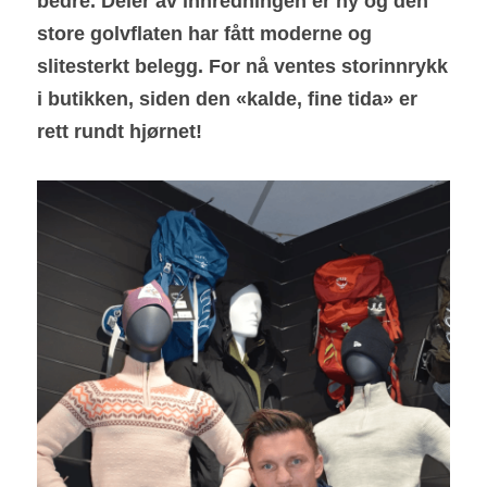
bedre. Deler av innredningen er ny og den 
store golvflaten har fått moderne og 
slitesterkt belegg. For nå ventes storinnrykk 
i butikken, siden den «kalde, fine tida» er 
rett rundt hjørnet!