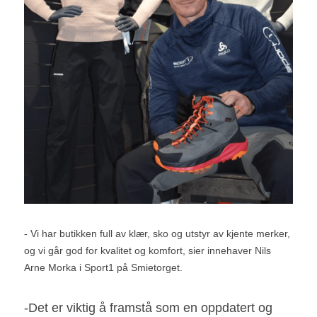
- Vi har butikken full av klær, sko og utstyr av kjente merker, 
og vi går god for kvalitet og komfort, sier innehaver Nils 
Arne Morka i Sport1 på Smietorget.
-Det er viktig å framstå som en oppdatert og 