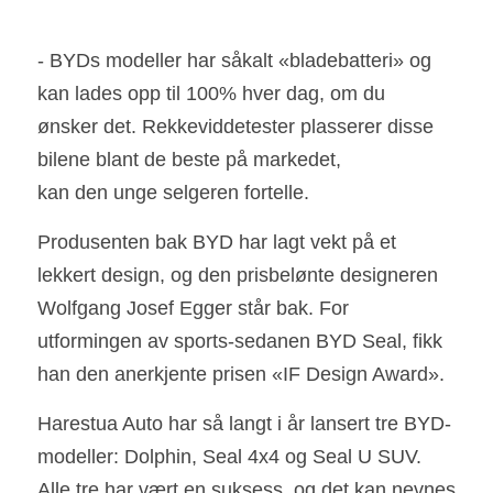
- BYDs modeller har såkalt «bladebatteri» og 
kan lades opp til 100% hver dag, om du
ønsker det. Rekkeviddetester plasserer disse 
bilene blant de beste på markedet,
kan den unge selgeren fortelle.
Produsenten bak BYD har lagt vekt på et 
lekkert design, og den prisbelønte designeren
Wolfgang Josef Egger står bak. For 
utformingen av sports-sedanen BYD Seal, fikk 
han den anerkjente prisen «IF Design Award». 
Harestua Auto har så langt i år lansert tre BYD-
modeller: Dolphin, Seal 4x4 og Seal U SUV.  
Alle tre har vært en suksess, og det kan nevnes 