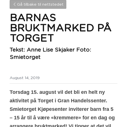
Gå tilbake til nettstedet
BARNAS 
BRUKTMARKED PÅ 
TORGET
Tekst: Anne Lise Skjaker Foto: 
Smietorget
August 14, 2019
Torsdag 15. august vil det bli en helt ny 
aktivitet på Torget i Gran Handelssenter. 
Smietorget Kjøpesenter inviterer barn fra 5 
– 15 år til å være «kremmere» for en dag og 
arrangere bruktmarked! Vi tipper at det vil 