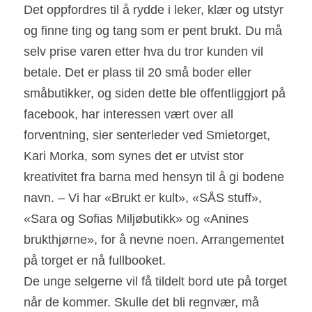
Det oppfordres til å rydde i leker, klær og utstyr 
og finne ting og tang som er pent brukt. Du må 
selv prise varen etter hva du tror kunden vil 
betale. Det er plass til 20 små boder eller 
småbutikker, og siden dette ble offentliggjort på 
facebook, har interessen vært over all 
forventning, sier senterleder ved Smietorget, 
Kari Morka, som synes det er utvist stor 
kreativitet fra barna med hensyn til å gi bodene 
navn. – Vi har «Brukt er kult», «SÅS stuff», 
«Sara og Sofias Miljøbutikk» og «Anines 
brukthjørne», for å nevne noen. Arrangementet 
på torget er nå fullbooket.
De unge selgerne vil få tildelt bord ute på torget 
når de kommer. Skulle det bli regnvær, må 