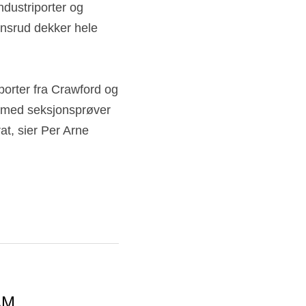
dustriporter og 
onsrud dekker hele 
porter fra Crawford og 
 med seksjonsprøver 
t, sier Per Arne 
AM