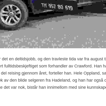
det en deltidsjobb, og den travleste tida var fra august t
fulltidsbeskjeftiget som forhandler av Crawford. Han har e
n del reising gjennom året, forteller han. Hele Oppland, 
 av den blide selgeren fra Hadeland, og han har også o
det var nok, bistår han innimellom med sine kunnskaper