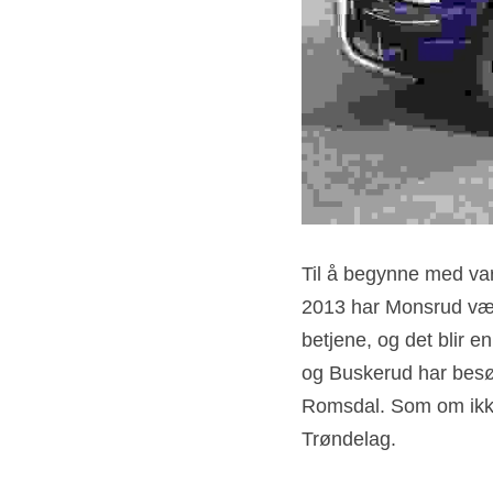
Til å begynne med var 
2013 har Monsrud vært 
betjene, og det blir e
og Buskerud har besøk
Romsdal. Som om ikke 
Trøndelag.