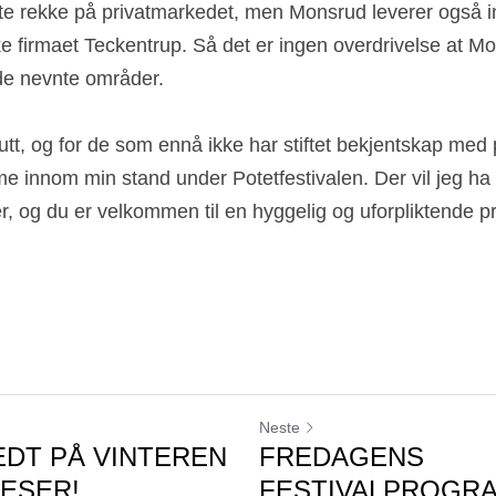
ste rekke på privatmarkedet, men Monsrud leverer også in
ke firmaet Teckentrup. Så det er ingen overdrivelse at M
 de nevnte områder.
rutt, og for de som ennå ikke har stiftet bekjentskap med 
 innom min stand under Potetfestivalen. Der vil jeg ha
er, og du er velkommen til en hyggelig og uforpliktende pra
Neste
DT PÅ VINTEREN
FREDAGENS
ESER!
FESTIVALPROGR