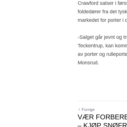
Crawford satser i før
foldedører fra det tys
markedet for porter i
-Salget går jevnt og t
Teckentrup, kan komme
av porter og rulleport
Monsrud.
Forrige
VÆR FORBERE
– KJØP SNØFR