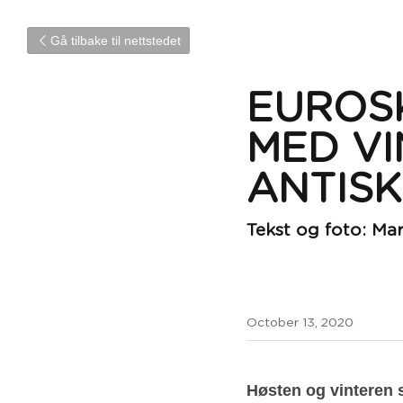
Gå tilbake til nettstedet
EUROS
MED VI
ANTISK
Tekst og foto: Ma
October 13, 2020
Høsten og vinteren s