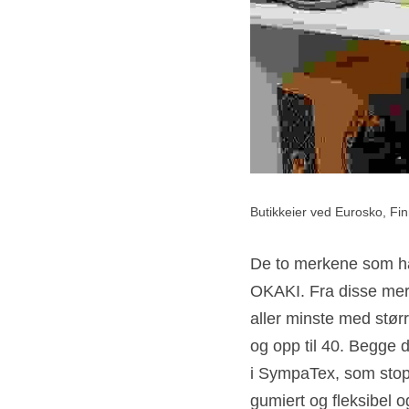
Butikkeier ved Eurosko, Finn
De to merkene som ha
OKAKI. Fra disse merk
aller minste med størr
og opp til 40. Begge 
i SympaTex, som stopp
gumiert og fleksibel o