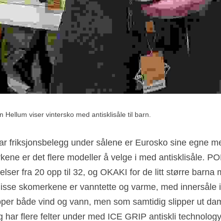
 Hellum viser vintersko med antisklisåle til barn.
r friksjonsbelegg under sålene er Eurosko sine egne m
ene er det flere modeller å velge i med antisklisåle. PO
elser fra 20 opp til 32, og OKAKI for de litt større barna m
disse skomerkene er vanntette og varme, med innersåle i
er både vind og vann, men som samtidig slipper ut damp
g har flere felter under med ICE GRIP antiskli technology.