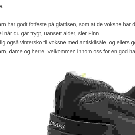
e.
barn har godt fotfeste på glattisen, som at de voksne har d
 når du går trygt, uansett alder, sier Finn.
ig også vintersko til voksne med antisklisåle, og ellers go
 barn, dame og herre. Velkommen innom oss for en god ha