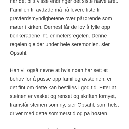
har det blitt visse endringer det siste halve året. 
Familien til avdøde må nå levere liste til 
gravferdsmyndighetene over pårørende som 
møter i kirken. Dernest får de lov å fylle opp 
benkeradene iht. enmetersregelen. Denne 
regelen gjelder under hele seremonien, sier 
Opsahl.
Han vil også nevne at hvis noen har sett et 
behov for å pusse opp familiegravsteinen, er 
det fint om dette kan bestilles i god tid. Etter at 
steinen er vasket og renset og skriften fornyet, 
framstår steinen som ny, sier Opsahl, som helst 
driver med dette sommerstid og på høsten.