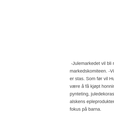
 -Julemarkedet vil bli mer rikholdig enn noen gang, opplyser Anne Jorunn Stensæter i 
markedskomiteen. -Vi h
er stas. Som før vil H
være å få kjøpt honni
pynteting, juledekoras
alskens epleprodukter
fokus på barna. 