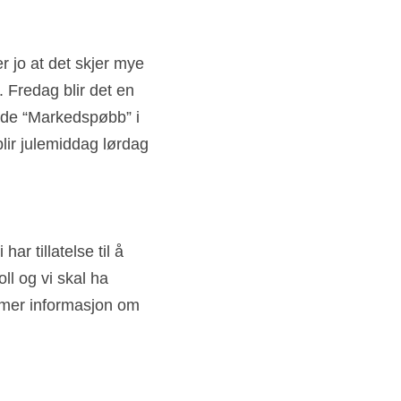
 jo at det skjer mye 
 Fredag blir det en 
nde “Markedspøbb” i 
lir julemiddag lørdag 
 tillatelse til å 
l og vi skal ha 
 mer informasjon om 