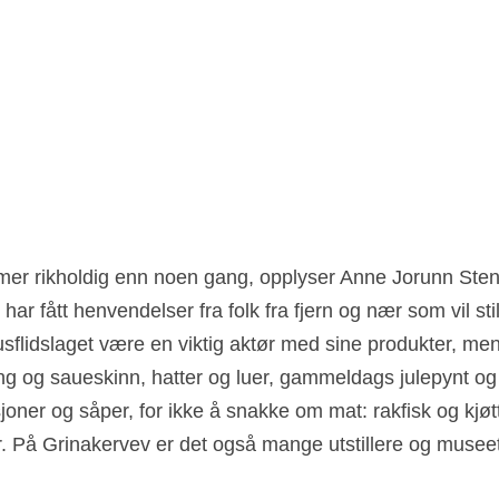
ar fått henvendelser fra folk fra fjern og nær som vil still
usflidslaget være en viktig aktør med sine produkter, men 
ng og saueskinn, hatter og luer, gammeldags julepynt o
joner og såper, for ikke å snakke om mat: rakfisk og kjøt
. På Grinakervev er det også mange utstillere og musee