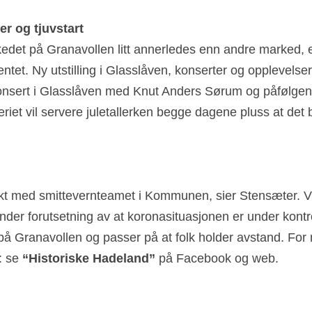
er og tjuvstart
edet på Granavollen litt annerledes enn andre marked, er
tet. Ny utstilling i Glasslåven, konserter og opplevelser.
 konsert i Glasslåven med Knut Anders Sørum og påfølge
iet vil servere juletallerken begge dagene pluss at det b
kt med smittevernteamet i Kommunen, sier Stensæter. Vi har
er forutsetning av at koronasituasjonen er under kontrol
på Granavollen og passer på at folk holder avstand. For
: se 
“Historiske Hadeland” 
på Facebook og web.