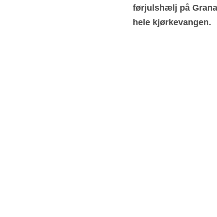
førjulshælj på Grana
hele kjørkevangen.