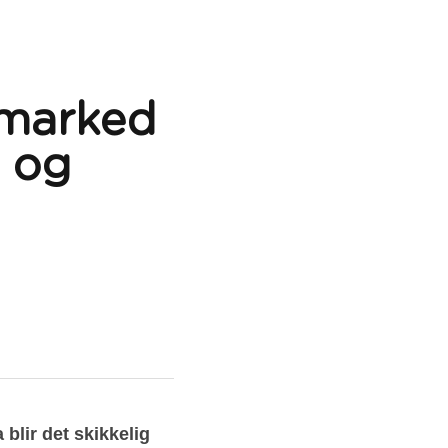
emarked 
 og 
lir det skikkelig 