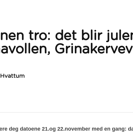
nen tro: det blir jul
avollen, Grinakervev
e Hvattum
ere deg datoene 21.og 22.november med en gang: da b