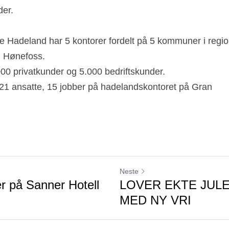
igbygging, i tillegg til å gjøre distriktet enda mer attraktiv
der.
 Hadeland har 5 kontorer fordelt på 5 kommuner i regio
i Hønefoss. 
00 privatkunder og 5.000 bedriftskunder.
221 ansatte, 15 jobber på hadelandskontoret på Gran
Neste
r på Sanner Hotell
LOVER EKTE JUL
MED NY VRI