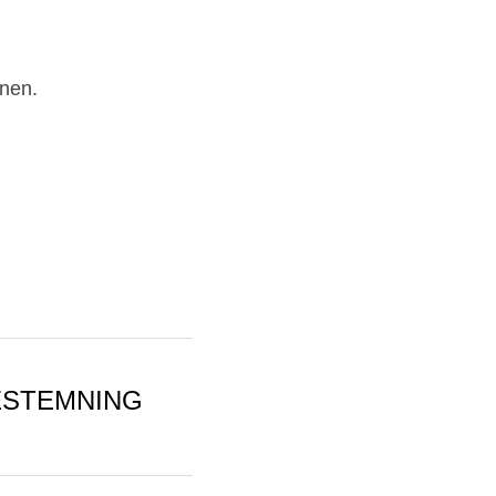
t å bo i, opplyser 
nen. 
ESTEMNING