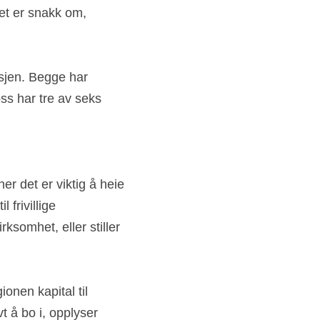
. Det er store 
et er snakk om, 
sjen. Begge har 
ss har tre av seks 
 det er viktig å heie 
frivillige 
ksomhet, eller stiller 
onen kapital til 