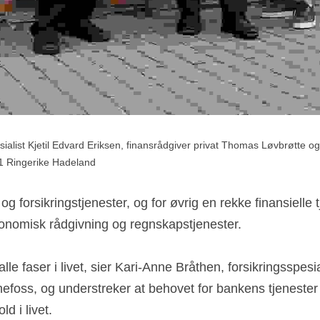
ialist Kjetil Edvard Eriksen, finansrådgiver privat Thomas Løvbrøtte og 
1 Ringerike Hadeland
g forsikringstjenester, og for øvrig en rekke finansielle tj
nomisk rådgivning og regnskapstjenester.
 alle faser i livet, sier Kari-Anne Bråthen, forsikringsspesia
foss, og understreker at behovet for bankens tjenester
d i livet.