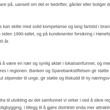
 ha høy kompetanse og solid kunnskap om lokalsamfunnet
are på, uansett om det er bedrifter, gårder eller boliger d
 kan skilte med solid kompetanse og lang fartstid i bran
 siden 1990-tallet, og på kundesenter forsikring i Hønefo
30 år.
 å være en nær og synlig aktør i lokalsamfunnet, og mener
es i regionen. Banken og Sparebankstiftelsen gir støtte til 
t stipender til unge, gir støtte og tilskudd til ny næringsvir
ra til utvikling av det samfunnet vi virker i ved å sikre regi