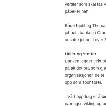
bank og forsikring må
verdier som skal tas v
påpeker han.
Både Kjetil og Thomas
jobbet i banken i Gran
ansatte jobbet i over 
Heier og støtter
Banken legger vekt på
på alt det bra som gjør
organisasjoner, deler u
opp som sponsorer.
- Vårt oppdrag er å bid