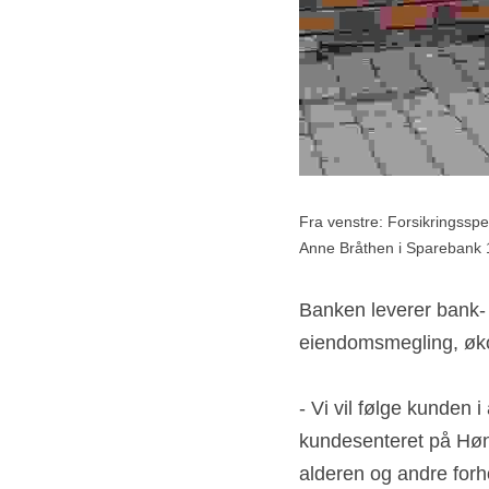
Fra venstre: Forsikringsspes
Anne Bråthen i Sparebank 
Banken leverer bank- o
eiendomsmegling, øko
- Vi vil følge kunden i
kundesenteret på Høne
alderen og andre forhol