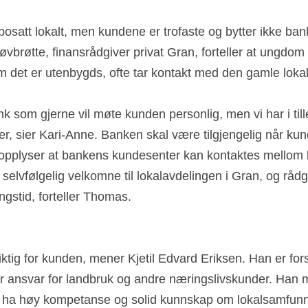
osatt lokalt, men kundene er trofaste og bytter ikke bank s
brøtte, finansrådgiver privat Gran, forteller at ungdom 
 om det er utenbygds, ofte tar kontakt med den gamle lokal
nk som gjerne vil møte kunden personlig, men vi har i till
r, sier Kari-Anne. Banken skal være tilgjengelig når kund
opplyser at bankens kundesenter kan kontaktes mellom kl.
r selvfølgelig velkomne til lokalavdelingen i Gran, og rådg
ngstid, forteller Thomas.
 viktig for kunden, mener Kjetil Edvard Eriksen. Han er fors
ar ansvar for landbruk og andre næringslivskunder. Han me