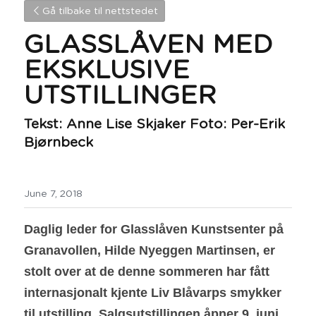
Gå tilbake til nettstedet
GLASSLÅVEN MED 
EKSKLUSIVE 
UTSTILLINGER
Tekst: Anne Lise Skjaker Foto: Per-Erik 
Bjørnbeck
June 7, 2018
Daglig leder for Glasslåven Kunstsenter på 
Granavollen, Hilde Nyeggen Martinsen, er 
stolt over at de denne sommeren har fått 
internasjonalt kjente Liv Blåvarps smykker 
til utstilling. Salgsutstillingen åpner 9. juni 