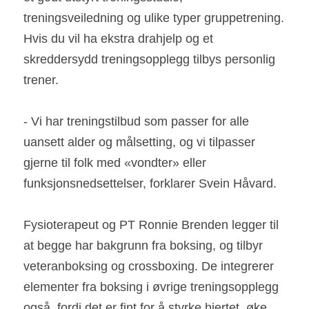
treningsveiledning og ulike typer gruppetrening. 
Hvis du vil ha ekstra drahjelp og et 
skreddersydd treningsopplegg tilbys personlig 
trener.  
- Vi har treningstilbud som passer for alle 
uansett alder og målsetting, og vi tilpasser 
gjerne til folk med «vondter» eller 
funksjonsnedsettelser, forklarer Svein Håvard.  
Fysioterapeut og PT Ronnie Brenden legger til 
at begge har bakgrunn fra boksing, og tilbyr 
veteranboksing og crossboxing. De integrerer 
elementer fra boksing i øvrige treningsopplegg 
også, fordi det er fint for å styrke hjertet, øke 