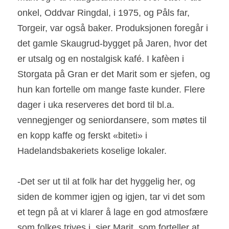
onkel, Oddvar Ringdal, i 1975, og Påls far, 
Torgeir, var også baker. Produksjonen foregår i 
det gamle Skaugrud-bygget på Jaren, hvor det 
er utsalg og en nostalgisk kafé. I kafèen i 
Storgata på Gran er det Marit som er sjefen, og 
hun kan fortelle om mange faste kunder. Flere 
dager i uka reserveres det bord til bl.a. 
vennegjenger og seniordansere, som møtes til 
en kopp kaffe og ferskt «biteti» i 
Hadelandsbakeriets koselige lokaler.
-Det ser ut til at folk har det hyggelig her, og 
siden de kommer igjen og igjen, tar vi det som 
et tegn på at vi klarer å lage en god atmosfære 
som folkes trives i, sier Marit, som forteller at 