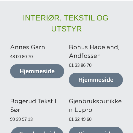
INTERIØR, TEKSTIL OG 
UTSTYR
Annes Garn
Bohus Hadeland, 
Andfossen
48 00 80 70
61 33 86 70
Hjemmeside
Hjemmeside
Bogerud Tekstil 
Gjenbruksbutikke
Sør 
n Lupro
99 39 97 13
61 32 49 60