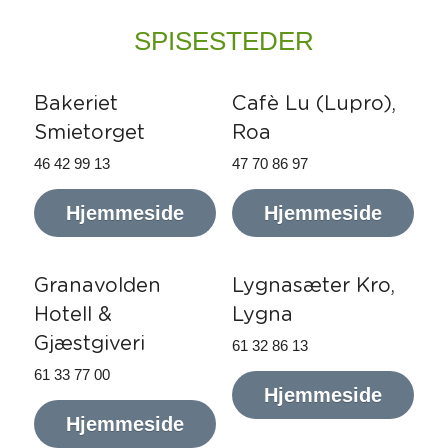
SPISESTEDER
Bakeriet
Cafè Lu (Lupro),
Smietorget
Roa
46 42 99 13
47 70 86 97
Hjemmeside
Hjemmeside
Granavolden 
Lygnasæter Kro, 
Hotell & 
Lygna
Gjæstgiveri
61 32 86 13
61 33 77 00
Hjemmeside
Hjemmeside