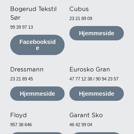
Bogerud Tekstil 
Cubus
Sør
23 21 89 09
99 39 97 13
Hjemmeside
Facebooksid
e
Dressmann
Eurosko Gran
23 21 89 45
47 77 12 38 / 90 94 23 57
Hjemmeside
Hjemmeside
Floyd
Garant Sko
957 38 646
46 42 99 04