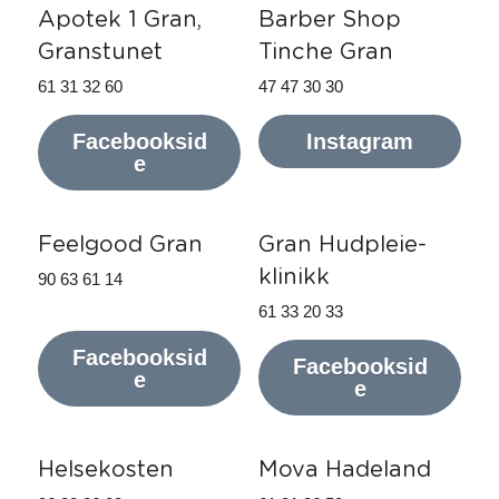
Apotek 1 Gran, 
Barber Shop 
Granstunet
Tinche Gran
61 31 32 60
47 47 30 30
Facebooksid
Instagram
e
Feelgood Gran
Gran Hudpleie-
klinikk
90 63 61 14
61 33 20 33
Facebooksid
Facebooksid
e
e
Helsekosten
Mova Hadeland 