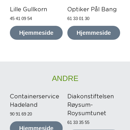
Lille Gullkorn
Optiker Pål Bang
45 41 09 54
61 33 01 30
Hjemmeside
Hjemmeside
ANDRE
Containerservice 
Diakonstiftelsen 
Hadeland
Røysum- 
Roysumtunet
90 91 69 20
61 33 35 55
Hjemmeside