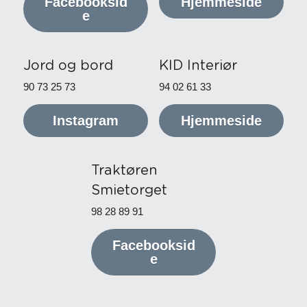
Facebooksid
Hjemmeside
e
Jord og bord
KID Interiør
90 73 25 73
94 02 61 33
Instagram
Hjemmeside
Traktøren 
Smietorget
98 28 89 91
Facebooksid
e