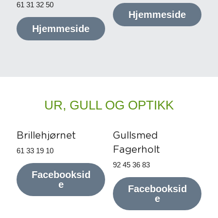
61 31 32 50​
Hjemmeside
Hjemmeside
UR, GULL OG OPTIKK
Brillehjørnet
Gullsmed 
Fagerholt
61 33 19 10
92 45 36 83
Facebooksid
e
Facebooksid
e