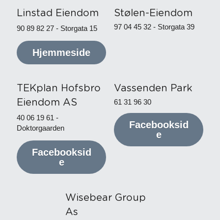
Linstad Eiendom
Stølen-Eiendom
97 04 45 32 - Storgata 39
90 89 82 27 - Storgata 15
Hjemmeside
TEKplan Hofsbro 
Vassenden Park
Eiendom AS
61 31 96 30
40 06 19 61 - 
Facebooksid
Doktorgaarden
e
Facebooksid
e
Wisebear Group 
As