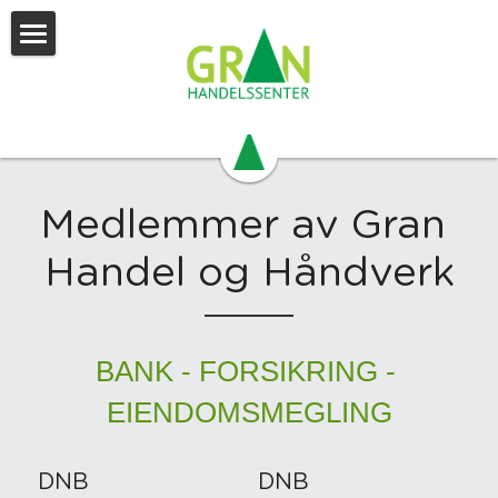
Velkommen
Nyheter
Arrangement
Medlemmer av Gran 
Hva skjer på Hadeland
Handel og Håndverk
Hadelandskort
Våre aviser
BANK - FORSIKRING - 
Butikker/bedrifter
EIENDOMSMEGLING
Årsberetning 2025
DNB
DNB
Søk