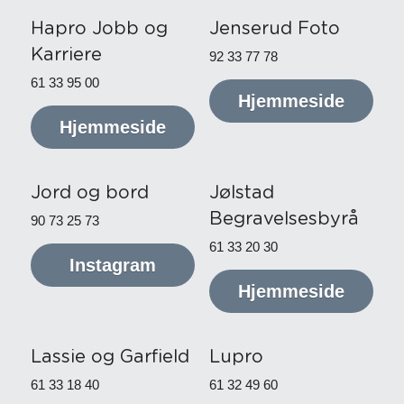
Hapro Jobb og 
Jenserud Foto
Karriere
92 33 77 78
61 33 95 00
Hjemmeside
Hjemmeside
Jord og bord
Jølstad 
Begravelsesbyrå
90 73 25 73
61 33 20 30
Instagram
Hjemmeside
Lassie og Garfield
Lupro
61 33 18 40
61 32 49 60