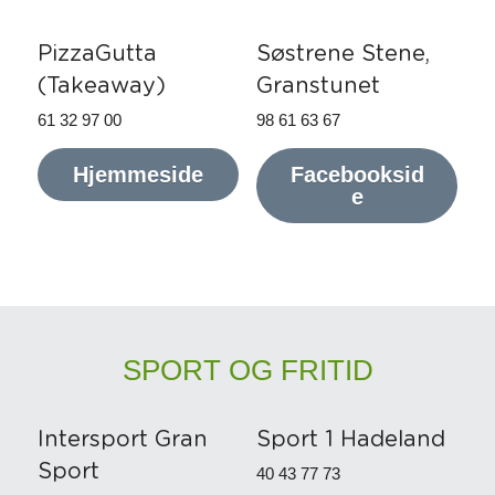
PizzaGutta 
Søstrene Stene, 
(Takeaway)
Granstunet
61 32 97 00
98 61 63 67
Hjemmeside
Facebooksid
e
SPORT OG FRITID
Intersport Gran 
Sport 1 Hadeland
Sport
40 43 77 73