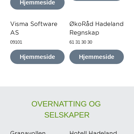
Hjemmeside
Visma Software 
ØkoRåd Hadeland 
AS
Regnskap
09101
61 31 30 30
Hjemmeside
Hjemmeside
OVERNATTING OG 
SELSKAPER
Granavollen 
Hotell Hadeland