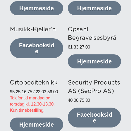
Hjemmeside
Hjemmeside
Musikk-Kjeller'n
Opsahl 
Begravelsesbyrå
Facebooksid
61 33 27 00
e
Hjemmeside
Ortopediteknikk
Security Products 
AS (SecPro AS)
95 25 16 75 / 23 03 56 00
Telefontid mandag og 
40 00 79 39
torsdag kl. 12.30-13.30. 
Kun timebestilling.
Facebooksid
e
Hjemmeside