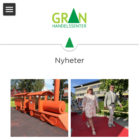
Velkommen
Nyheter
Arrangement
Nyheter
Hva skjer på Hadeland
Hadelandskort
Våre aviser
Butikker/bedrifter
Årsberetning 2025
Søk